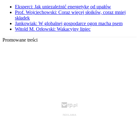
Eksperci: Jak uniezależnić energetykę od upałów
Prof. Wojciechowski: Coraz więcej słoików, coraz mniej
składek
Jankowiak: W globalnej gospodarce ogon macha psem
Witold M. Orłowski: Wakacyjny lipiec
Promowane treści