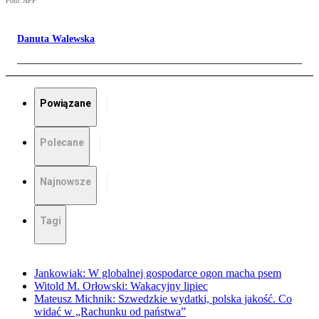
Foto: AFP
Danuta Walewska
Powiązane
Polecane
Najnowsze
Tagi
Jankowiak: W globalnej gospodarce ogon macha psem
Witold M. Orłowski: Wakacyjny lipiec
Mateusz Michnik: Szwedzkie wydatki, polska jakość. Co
widać w „Rachunku od państwa”