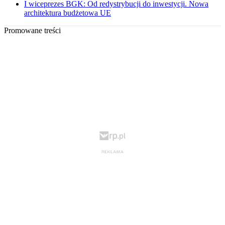
I wiceprezes BGK: Od redystrybucji do inwestycji. Nowa
architektura budżetowa UE
Promowane treści