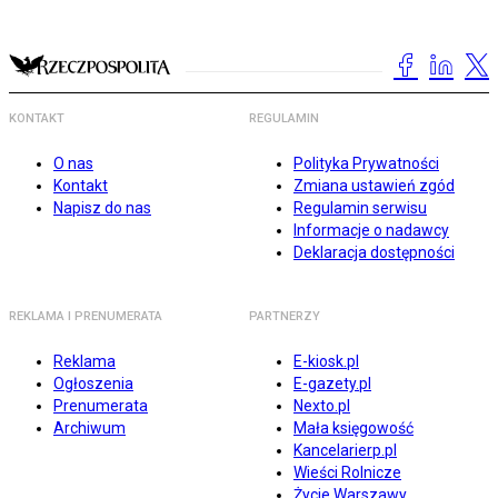
KONTAKT
REGULAMIN
O nas
Polityka Prywatności
Kontakt
Zmiana ustawień zgód
Napisz do nas
Regulamin serwisu
Informacje o nadawcy
Deklaracja dostępności
REKLAMA I PRENUMERATA
PARTNERZY
Reklama
E-kiosk.pl
Ogłoszenia
E-gazety.pl
Prenumerata
Nexto.pl
Archiwum
Mała księgowość
Kancelarierp.pl
Wieści Rolnicze
Życie Warszawy