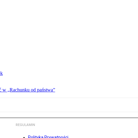
ek
ać w „Rachunku od państwa”
REGULAMIN
Polityka Prywatności