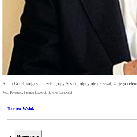
Adam Góral, stojący na czele grupy Asseco, nigdy nie ukrywał, że jego cele
Foto: Fotorzepa, Szymon Łaszewski Szymon Łaszewski
Dariusz Wolak
Powiązane