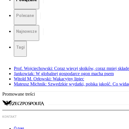
Polecane
Najnowsze
Tagi
Prof. Wojciechowski: Coraz więcej słoików, coraz mniej skład
Jankowiak: W globalnej gospodarce ogon macha psem
Witold M. Orłowski: Wakacyjny lipiec
Mateusz Michnik: Szwedzkie wydatki, polska jakość. Co wid
Promowane treści
KONTAKT
O nas