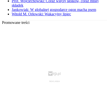
Prof. Wojciechowski: Coraz więcej słoików, coraz mniej
składek
Jankowiak: W globalnej gospodarce ogon macha psem
Witold M. Orłowski: Wakacyjny lipiec
Promowane treści