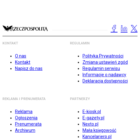
KONTAKT
REGULAMIN
O nas
Polityka Prywatności
Kontakt
Zmiana ustawień zgód
Napisz do nas
Regulamin serwisu
Informacje o nadawcy
Deklaracja dostępności
REKLAMA I PRENUMERATA
PARTNERZY
Reklama
E-kiosk.pl
Ogłoszenia
E-gazety.pl
Prenumerata
Nexto.pl
Archiwum
Mała księgowość
Kancelarierp.pl