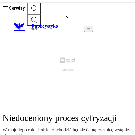
Serwisy
Publicystyka
Niedoceniony proces cyfryzacji
W ma­ju te­go ro­ku Pol­ska ob­cho­dzić bę­dzie ósmą rocz­ni­cę wstą­pie­