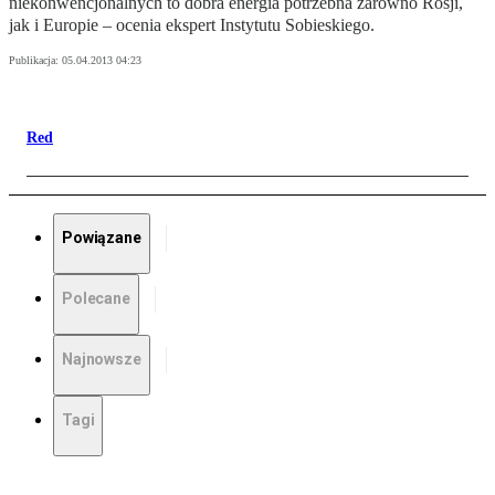
niekonwencjonalnych to dobra energia potrzebna zarówno Rosji,
jak i Europie – ocenia ekspert Instytutu Sobieskiego.
Publikacja:
05.04.2013 04:23
Red
Powiązane
Polecane
Najnowsze
Tagi