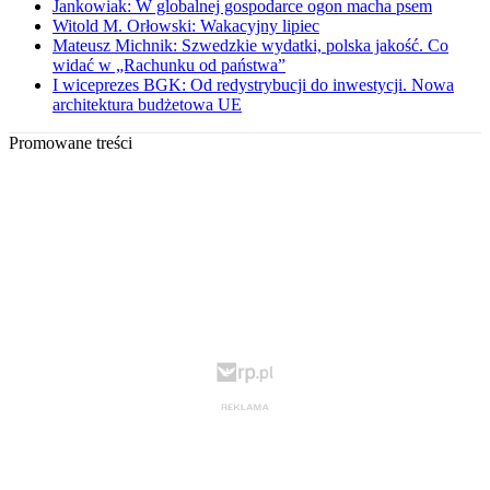
Jankowiak: W globalnej gospodarce ogon macha psem
Witold M. Orłowski: Wakacyjny lipiec
Mateusz Michnik: Szwedzkie wydatki, polska jakość. Co
widać w „Rachunku od państwa”
I wiceprezes BGK: Od redystrybucji do inwestycji. Nowa
architektura budżetowa UE
Promowane treści