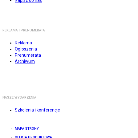
Napisz do nas
REKLAMA I PRENUMERATA
Reklama
Ogłoszenia
Prenumerata
Archiwum
NASZE WYDARZENIA
Szkolenia i konferencje
MAPA STRONY
OFERTA PRODUKTOWA