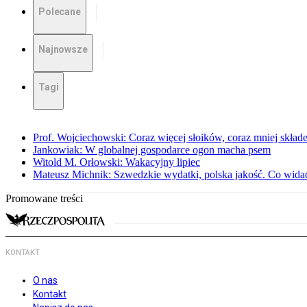
Polecane
Najnowsze
Tagi
Prof. Wojciechowski: Coraz więcej słoików, coraz mniej skład
Jankowiak: W globalnej gospodarce ogon macha psem
Witold M. Orłowski: Wakacyjny lipiec
Mateusz Michnik: Szwedzkie wydatki, polska jakość. Co wid
Promowane treści
KONTAKT
O nas
Kontakt