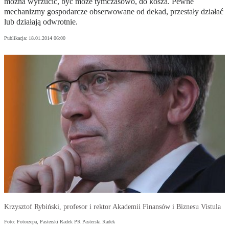
można wyrzucić, być może tymczasowo, do kosza. Pewne
mechanizmy gospodarcze obserwowane od dekad, przestały działać
lub działają odwrotnie.
Publikacja:
18.01.2014 06:00
Krzysztof Rybiński, profesor i rektor Akademii Finansów i Biznesu Vistula
Foto: Fotorzepa, Pasterski Radek PR Pasterski Radek