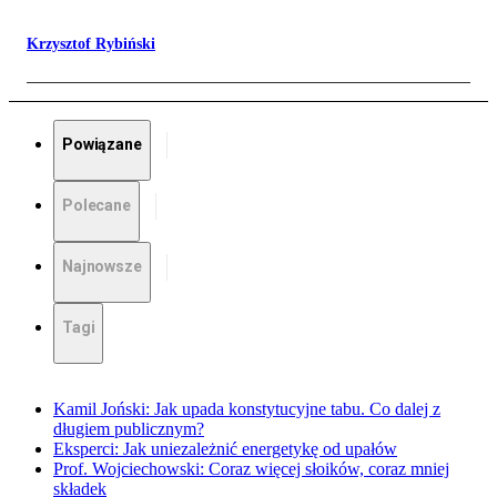
Krzysztof Rybiński
Powiązane
Polecane
Najnowsze
Tagi
Kamil Joński: Jak upada konstytucyjne tabu. Co dalej z
długiem publicznym?
Eksperci: Jak uniezależnić energetykę od upałów
Prof. Wojciechowski: Coraz więcej słoików, coraz mniej
składek