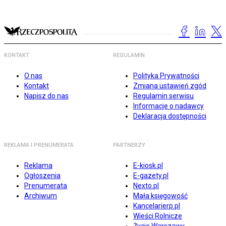
KONTAKT
REGULAMIN
O nas
Polityka Prywatności
Kontakt
Zmiana ustawień zgód
Napisz do nas
Regulamin serwisu
Informacje o nadawcy
Deklaracja dostępności
REKLAMA I PRENUMERATA
PARTNERZY
Reklama
E-kiosk.pl
Ogłoszenia
E-gazety.pl
Prenumerata
Nexto.pl
Archiwum
Mała księgowość
Kancelarierp.pl
Wieści Rolnicze