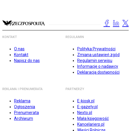
KONTAKT
REGULAMIN
O nas
Polityka Prywatności
Kontakt
Zmiana ustawień zgód
Napisz do nas
Regulamin serwisu
Informacje o nadawcy
Deklaracja dostępności
REKLAMA I PRENUMERATA
PARTNERZY
Reklama
E-kiosk.pl
Ogłoszenia
E-gazety.pl
Prenumerata
Nexto.pl
Archiwum
Mała księgowość
Kancelarierp.pl
Wieści Rolnicze