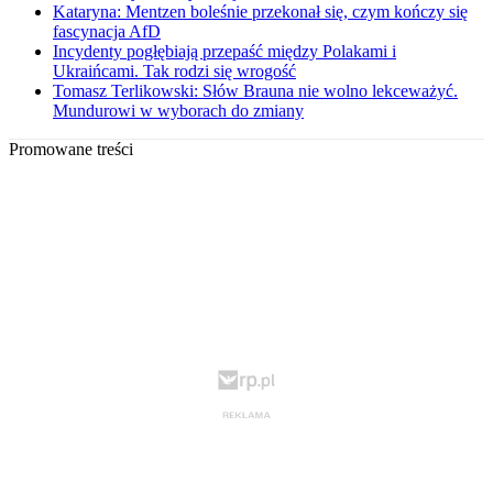
Kataryna: Mentzen boleśnie przekonał się, czym kończy się
fascynacja AfD
Incydenty pogłębiają przepaść między Polakami i
Ukraińcami. Tak rodzi się wrogość
Tomasz Terlikowski: Słów Brauna nie wolno lekceważyć.
Mundurowi w wyborach do zmiany
Promowane treści