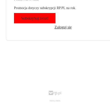
Promocja dotyczy subskrypcji RP.PL na rok.
Subskrybuj teraz!
Zaloguj się