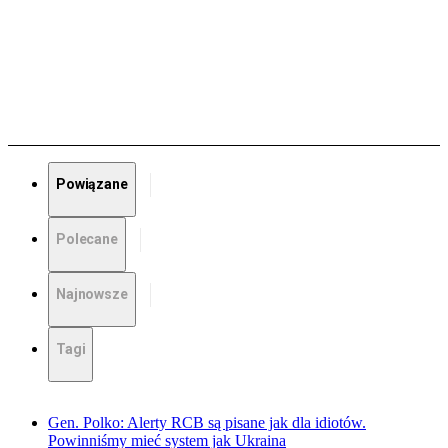
Powiązane
Polecane
Najnowsze
Tagi
Gen. Polko: Alerty RCB są pisane jak dla idiotów.
Powinniśmy mieć system jak Ukraina