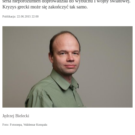
seria nieporozumień doprowadziła do wybuchu I wojny światowej.
Kryzys grecki może się zakończyć tak samo.
Publikacja:
22.06.2015 22:00
Jędrzej Bielecki
Foto: Fotorzepa, Waldemar Kompała