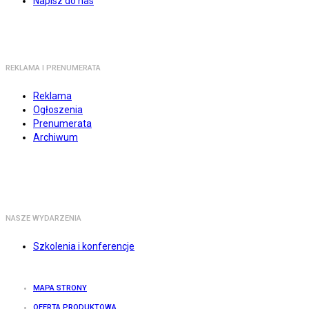
Napisz do nas
REKLAMA I PRENUMERATA
Reklama
Ogłoszenia
Prenumerata
Archiwum
NASZE WYDARZENIA
Szkolenia i konferencje
MAPA STRONY
OFERTA PRODUKTOWA