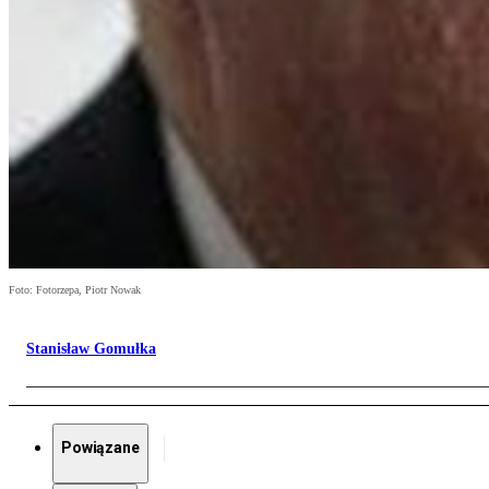
Foto: Fotorzepa, Piotr Nowak
Stanisław Gomułka
Powiązane