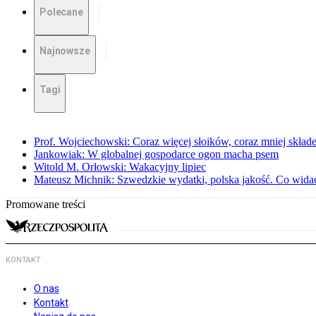
Polecane
Najnowsze
Tagi
Prof. Wojciechowski: Coraz więcej słoików, coraz mniej skład
Jankowiak: W globalnej gospodarce ogon macha psem
Witold M. Orłowski: Wakacyjny lipiec
Mateusz Michnik: Szwedzkie wydatki, polska jakość. Co wid
Promowane treści
KONTAKT
O nas
Kontakt