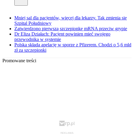
Mniej sal dla pacjentów, więcej dla lekarzy. Tak zmienia się
Szpital Południowy
Zatwierdzono pierwszą szczepionkę mRNA przeciw grypie
Dr Eliza Działach: Pacjent powinien mieć swojego
przewodnika w systemie
Polska składa apelację w sporze z Pfizerem. Chodzi o 5,6 mld
zł za szczepionki
Promowane treści