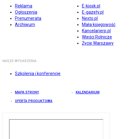
Reklama
E-kiosk.pl
Ogłoszenia
E-gazety.pl
Prenumerata
Nexto.pl
Archiwum
Mała księgowość
Kancelarierp.pl
Wieści Rolnicze
Życie Warszawy
NASZE WYDARZENIA
Szkolenia i konferencje
MAPA STRONY
KALENDARIUM
OFERTA PRODUKTOWA