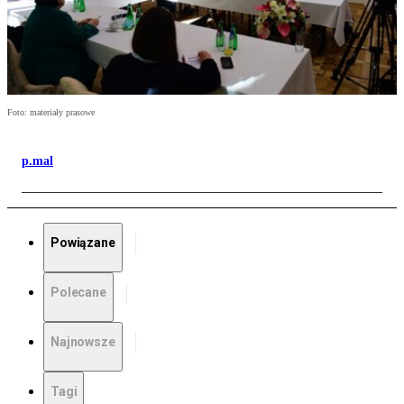
Foto: materiały prasowe
p.mal
Powiązane
Polecane
Najnowsze
Tagi