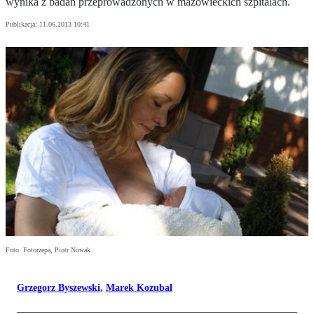
wynika z badań przeprowadzonych w mazowieckich szpitalach.
Publikacja:
11.06.2013 10:41
Foto: Fotorzepa, Piotr Nowak
Grzegorz Byszewski
,
Marek Kozubal