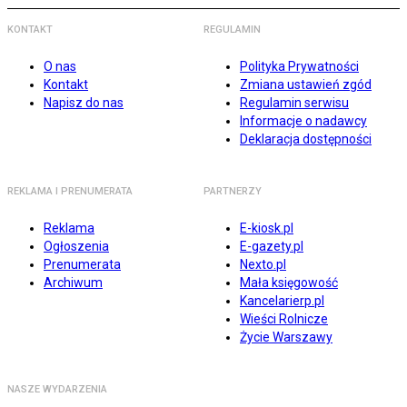
KONTAKT
REGULAMIN
O nas
Polityka Prywatności
Kontakt
Zmiana ustawień zgód
Napisz do nas
Regulamin serwisu
Informacje o nadawcy
Deklaracja dostępności
REKLAMA I PRENUMERATA
PARTNERZY
Reklama
E-kiosk.pl
Ogłoszenia
E-gazety.pl
Prenumerata
Nexto.pl
Archiwum
Mała księgowość
Kancelarierp.pl
Wieści Rolnicze
Życie Warszawy
NASZE WYDARZENIA