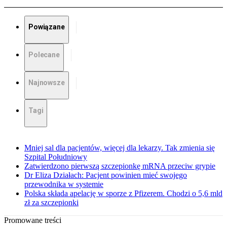
Powiązane
Polecane
Najnowsze
Tagi
Mniej sal dla pacjentów, więcej dla lekarzy. Tak zmienia się
Szpital Południowy
Zatwierdzono pierwszą szczepionkę mRNA przeciw grypie
Dr Eliza Działach: Pacjent powinien mieć swojego
przewodnika w systemie
Polska składa apelację w sporze z Pfizerem. Chodzi o 5,6 mld
zł za szczepionki
Promowane treści