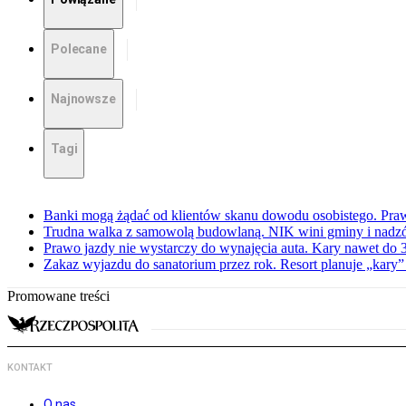
Polecane
Najnowsze
Tagi
Banki mogą żądać od klientów skanu dowodu osobistego. Praw
Trudna walka z samowolą budowlaną. NIK wini gminy i nadzór
Prawo jazdy nie wystarczy do wynajęcia auta. Kary nawet do 30
Zakaz wyjazdu do sanatorium przez rok. Resort planuje „kary”
Promowane treści
KONTAKT
O nas