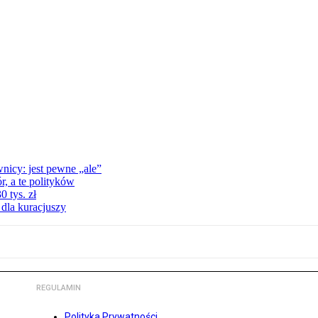
nicy: jest pewne „ale”
, a te polityków
 tys. zł
 dla kuracjuszy
REGULAMIN
Polityka Prywatności