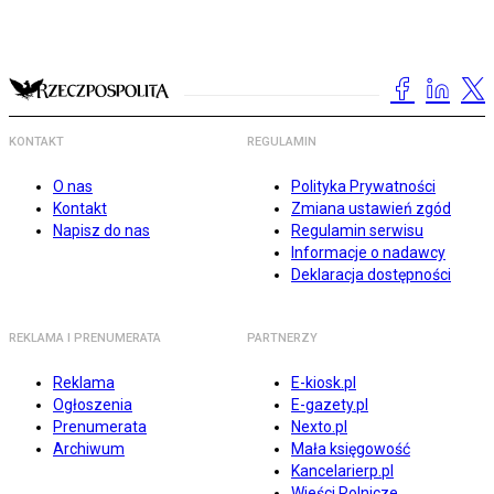
KONTAKT
REGULAMIN
O nas
Polityka Prywatności
Kontakt
Zmiana ustawień zgód
Napisz do nas
Regulamin serwisu
Informacje o nadawcy
Deklaracja dostępności
REKLAMA I PRENUMERATA
PARTNERZY
Reklama
E-kiosk.pl
Ogłoszenia
E-gazety.pl
Prenumerata
Nexto.pl
Archiwum
Mała księgowość
Kancelarierp.pl
Wieści Rolnicze