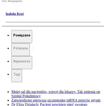
Foto: Rzeczpospolita
Izabela Kraj
Powiązane
Polecane
Najnowsze
Tagi
Mniej sal dla pacjentów, więcej dla lekarzy. Tak zmienia się
Szpital Południowy
Zatwierdzono pierwszą szczepionkę mRNA przeciw grypie
Dr Eliza Działach: Pacjent powinien mieć swojego