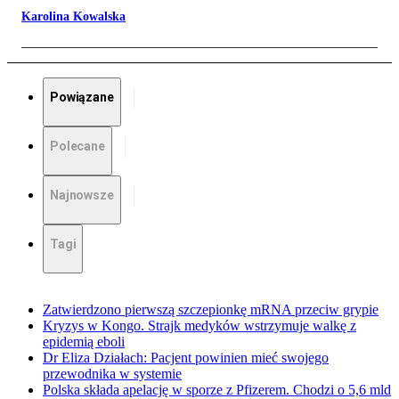
Karolina Kowalska
Powiązane
Polecane
Najnowsze
Tagi
Zatwierdzono pierwszą szczepionkę mRNA przeciw grypie
Kryzys w Kongo. Strajk medyków wstrzymuje walkę z
epidemią eboli
Dr Eliza Działach: Pacjent powinien mieć swojego
przewodnika w systemie
Polska składa apelację w sporze z Pfizerem. Chodzi o 5,6 mld