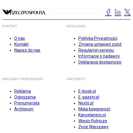
KONTAKT
REGULAMIN
O nas
Polityka Prywatności
Kontakt
Zmiana ustawień zgód
Napisz do nas
Regulamin serwisu
Informacje o nadawcy
Deklaracja dostępności
REKLAMA I PRENUMERATA
PARTNERZY
Reklama
E-kiosk.pl
Ogłoszenia
E-gazety.pl
Prenumerata
Nexto.pl
Archiwum
Mała księgowość
Kancelarierp.pl
Wieści Rolnicze
Życie Warszawy