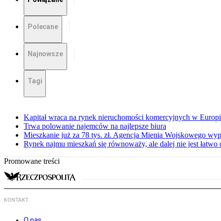
Polecane
Najnowsze
Tagi
Kapitał wraca na rynek nieruchomości komercyjnych w Europ
Trwa polowanie najemców na najlepsze biura
Mieszkanie już za 78 tys. zł. Agencja Mienia Wojskowego wyp
Rynek najmu mieszkań się równoważy, ale dalej nie jest łatwo
Promowane treści
KONTAKT
O nas