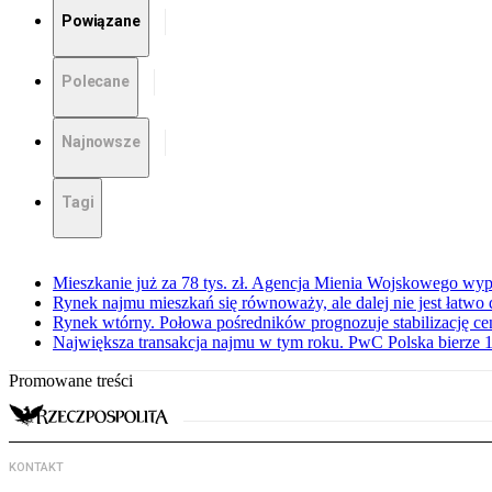
Powiązane
Polecane
Najnowsze
Tagi
Mieszkanie już za 78 tys. zł. Agencja Mienia Wojskowego wyp
Rynek najmu mieszkań się równoważy, ale dalej nie jest łatwo
Rynek wtórny. Połowa pośredników prognozuje stabilizację c
Największa transakcja najmu w tym roku. PwC Polska bierze 1
Promowane treści
KONTAKT