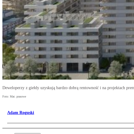
Deweloperzy z giełdy uzyskują bardzo dobrą rentowność i na projektach pre
Foto: Mat. prasowe
Adam Roguski