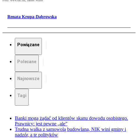
Foto: www.sxc.hu, James White
Renata Krupa-Dąbrowska
Powiązane
Polecane
Najnowsze
Tagi
Banki mogą żądać od klientów skanu dowodu osobistego.
Prawnicy: jest pewne „ale”
Trudna walka z samowolą budowlaną. NIK wini gminy i
nadzór, a te polityków