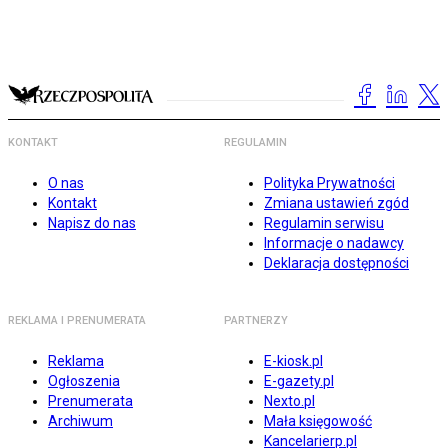
KONTAKT
REGULAMIN
O nas
Polityka Prywatności
Kontakt
Zmiana ustawień zgód
Napisz do nas
Regulamin serwisu
Informacje o nadawcy
Deklaracja dostępności
REKLAMA I PRENUMERATA
PARTNERZY
Reklama
E-kiosk.pl
Ogłoszenia
E-gazety.pl
Prenumerata
Nexto.pl
Archiwum
Mała księgowość
Kancelarierp.pl