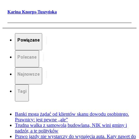
Karina Knorps-Tuszyńska
Powiązane
Polecane
Najnowsze
Tagi
Banki mogą żądać od klientów skanu dowodu osobistego.
Prawnicy: jest pewne „ale”
Trudna walka z samowolą budowlaną. NIK wini gminy i
nadzór, a te polityków
Prawo jazdy nie wystarczy do wynajęcia auta. Kary nawet do