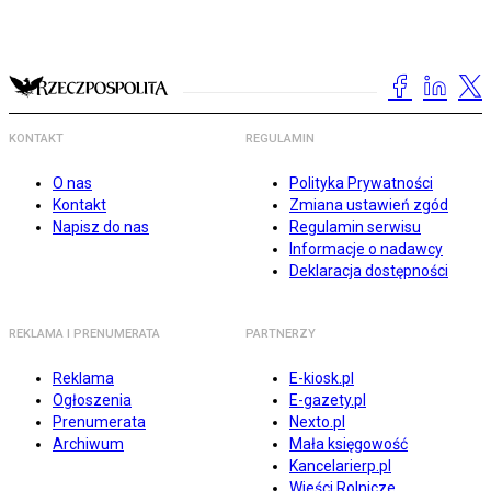
KONTAKT
REGULAMIN
O nas
Polityka Prywatności
Kontakt
Zmiana ustawień zgód
Napisz do nas
Regulamin serwisu
Informacje o nadawcy
Deklaracja dostępności
REKLAMA I PRENUMERATA
PARTNERZY
Reklama
E-kiosk.pl
Ogłoszenia
E-gazety.pl
Prenumerata
Nexto.pl
Archiwum
Mała księgowość
Kancelarierp.pl
Wieści Rolnicze