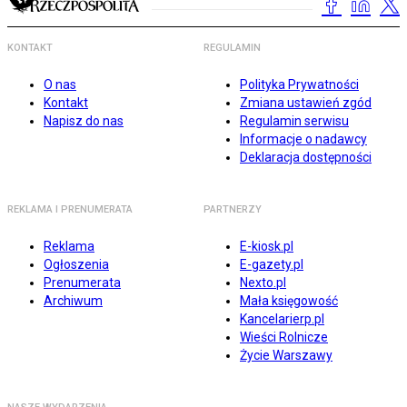
KONTAKT
REGULAMIN
O nas
Polityka Prywatności
Kontakt
Zmiana ustawień zgód
Napisz do nas
Regulamin serwisu
Informacje o nadawcy
Deklaracja dostępności
REKLAMA I PRENUMERATA
PARTNERZY
Reklama
E-kiosk.pl
Ogłoszenia
E-gazety.pl
Prenumerata
Nexto.pl
Archiwum
Mała księgowość
Kancelarierp.pl
Wieści Rolnicze
Życie Warszawy