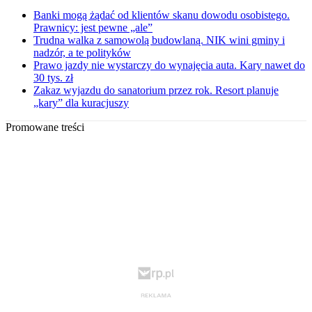
Banki mogą żądać od klientów skanu dowodu osobistego.
Prawnicy: jest pewne „ale”
Trudna walka z samowolą budowlaną. NIK wini gminy i
nadzór, a te polityków
Prawo jazdy nie wystarczy do wynajęcia auta. Kary nawet do
30 tys. zł
Zakaz wyjazdu do sanatorium przez rok. Resort planuje
„kary” dla kuracjuszy
Promowane treści