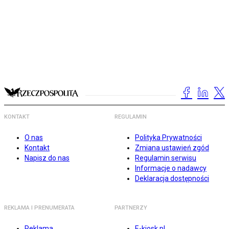
KONTAKT
REGULAMIN
O nas
Polityka Prywatności
Kontakt
Zmiana ustawień zgód
Napisz do nas
Regulamin serwisu
Informacje o nadawcy
Deklaracja dostępności
REKLAMA I PRENUMERATA
PARTNERZY
Reklama
E-kiosk.pl