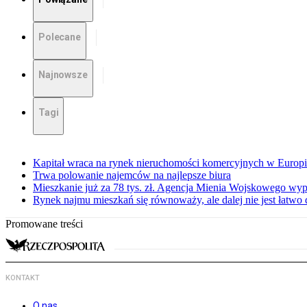
Polecane
Najnowsze
Tagi
Kapitał wraca na rynek nieruchomości komercyjnych w Europ
Trwa polowanie najemców na najlepsze biura
Mieszkanie już za 78 tys. zł. Agencja Mienia Wojskowego wyp
Rynek najmu mieszkań się równoważy, ale dalej nie jest łatwo
Promowane treści
KONTAKT
O nas