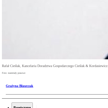
Rafał Cieślak, Kancelaria Doradztwa Gospodarczego Cieślak & Kordasiewicz
Foto: materiały prasowe
Grażyna Błaszczak
Powiązane