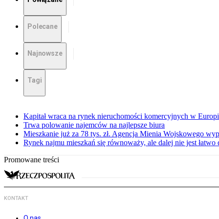
Polecane
Najnowsze
Tagi
Kapitał wraca na rynek nieruchomości komercyjnych w Europ
Trwa polowanie najemców na najlepsze biura
Mieszkanie już za 78 tys. zł. Agencja Mienia Wojskowego wyp
Rynek najmu mieszkań się równoważy, ale dalej nie jest łatwo
Promowane treści
KONTAKT
O nas