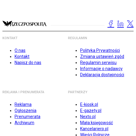
KONTAKT
REGULAMIN
O nas
Polityka Prywatności
Kontakt
Zmiana ustawień zgód
Napisz do nas
Regulamin serwisu
Informacje o nadawcy
Deklaracja dostępności
REKLAMA I PRENUMERATA
PARTNERZY
Reklama
E-kiosk.pl
Ogłoszenia
E-gazety.pl
Prenumerata
Nexto.pl
Archiwum
Mała księgowość
Kancelarierp.pl
Wieści Rolnicze