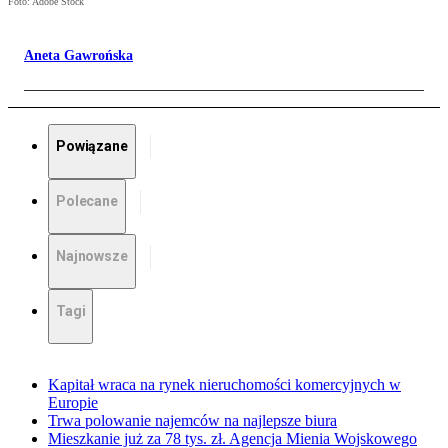
Foto: Adobe Stock
Aneta Gawrońska
Powiązane
Polecane
Najnowsze
Tagi
Kapitał wraca na rynek nieruchomości komercyjnych w
Europie
Trwa polowanie najemców na najlepsze biura
Mieszkanie już za 78 tys. zł. Agencja Mienia Wojskowego