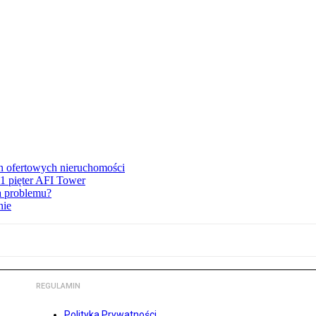
en ofertowych nieruchomości
1 pięter AFI Tower
ma problemu?
nie
REGULAMIN
Polityka Prywatności