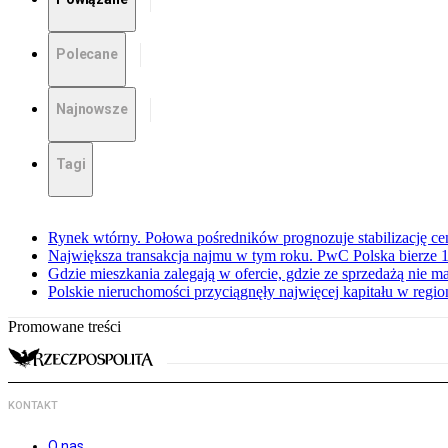
Polecane
Najnowsze
Tagi
Rynek wtórny. Połowa pośredników prognozuje stabilizację c
Największa transakcja najmu w tym roku. PwC Polska bierze 1
Gdzie mieszkania zalegają w ofercie, gdzie ze sprzedażą nie 
Polskie nieruchomości przyciągnęły najwięcej kapitału w regio
Promowane treści
KONTAKT
O nas