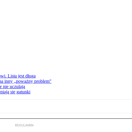
i. Lista jest długa
 na inny „poważny problem"
 nie uczulają
iają się gatunki
REGULAMIN