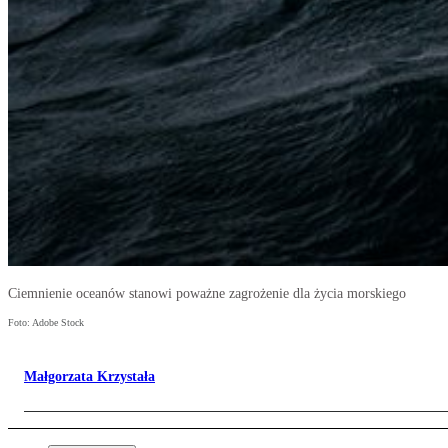
Ciemnienie oceanów stanowi poważne zagrożenie dla życia morskiego
Foto: Adobe Stock
Małgorzata Krzystała