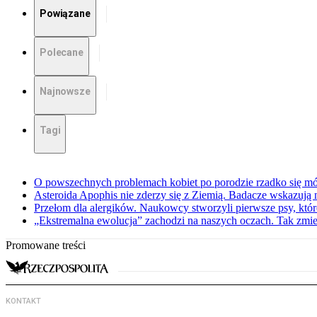
Powiązane
Polecane
Najnowsze
Tagi
O powszechnych problemach kobiet po porodzie rzadko się mów
Asteroida Apophis nie zderzy się z Ziemią. Badacze wskazują
Przełom dla alergików. Naukowcy stworzyli pierwsze psy, które
„Ekstremalna ewolucja” zachodzi na naszych oczach. Tak zmien
Promowane treści
KONTAKT