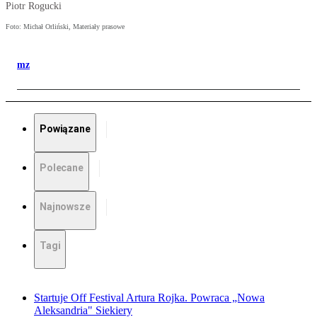
Piotr Rogucki
Foto: Michał Orliński, Materiały prasowe
mz
Powiązane
Polecane
Najnowsze
Tagi
Startuje Off Festival Artura Rojka. Powraca „Nowa
Aleksandria" Siekiery