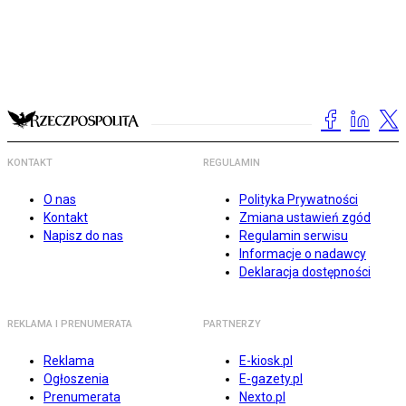
KONTAKT
REGULAMIN
O nas
Polityka Prywatności
Kontakt
Zmiana ustawień zgód
Napisz do nas
Regulamin serwisu
Informacje o nadawcy
Deklaracja dostępności
REKLAMA I PRENUMERATA
PARTNERZY
Reklama
E-kiosk.pl
Ogłoszenia
E-gazety.pl
Prenumerata
Nexto.pl