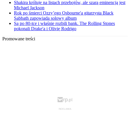
Shakira króluje na listach przebojów, ale szarą eminencją jest
Michael Jackson
Rok po śmierci Ozzy’ego Osbourne'a gitarzysta Black
Sabbath zapowiada solowy album
Są po 80-tce i właśnie rozbili bank. The Rolling Stones
pokonali Drake'a i Olivię Rodrigo
Promowane treści