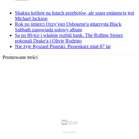
Shakira króluje na listach przebojów, ale szarą eminencją jest
Michael Jackson
Rok po śmierci Ozzy’ego Osbourne'a gitarzysta Black
Sabbath zapowiada solowy album
Są po 80-tce i właśnie rozbili bank. The Rolling Stones
pokonali Drake'a i Olivię Rodrigo
Nie żyje Ryszard Pisarski. Piosenkarz miał 87 lat
Promowane treści