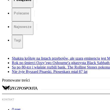
Polecane
Najnowsze
Tagi
Shakira króluje na listach przebojów, ale szarą eminencją jest 
Rok po śmierci Ozzy’ego Osbourne'a gitarzysta Black Sabbat
Są po 80-tce i właśnie rozbili bank. The Rolling Stones pokona
Nie żyje Ryszard Pisarski. Piosenkarz miał 87 lat
Promowane treści
KONTAKT
O nas