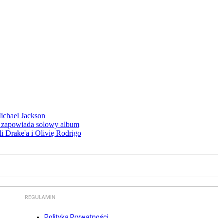
Michael Jackson
h zapowiada solowy album
li Drake'a i Olivię Rodrigo
REGULAMIN
Polityka Prywatności