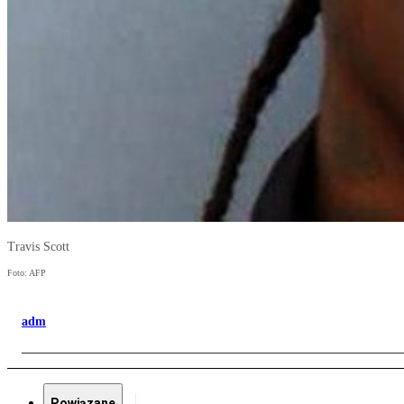
Travis Scott
Foto: AFP
adm
Powiązane