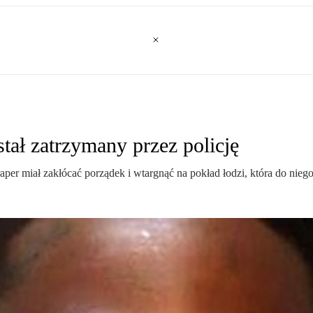
tał zatrzymany przez policję
per miał zakłócać porządek i wtargnąć na pokład łodzi, która do nie