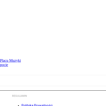
 Placu Muzyki
opocie
REGULAMIN
Polityka Prywatności