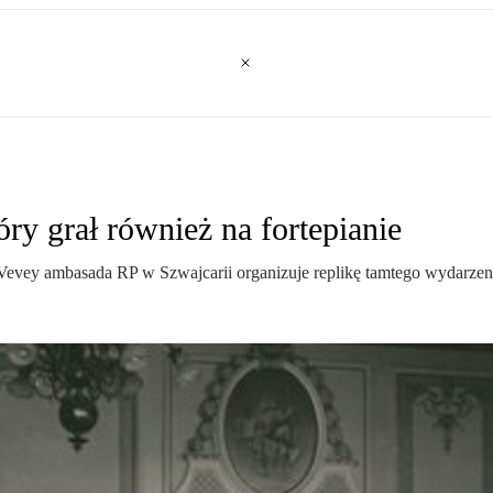
óry grał również na fortepianie
Vevey ambasada RP w Szwajcarii organizuje replikę tamtego wydarzen