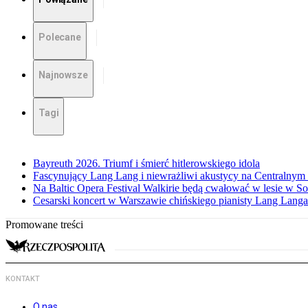
Polecane
Najnowsze
Tagi
Bayreuth 2026. Triumf i śmierć hitlerowskiego idola
Fascynujący Lang Lang i niewrażliwi akustycy na Centralnym
Na Baltic Opera Festival Walkirie będą cwałować w lesie w S
Cesarski koncert w Warszawie chińskiego pianisty Lang Langa
Promowane treści
KONTAKT
O nas