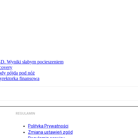
BD. Wyniki słabym pocieszeniem
covery
wody pójdą pod nóż
yrektorka finansowa
REGULAMIN
Polityka Prywatności
Zmiana ustawień zgód