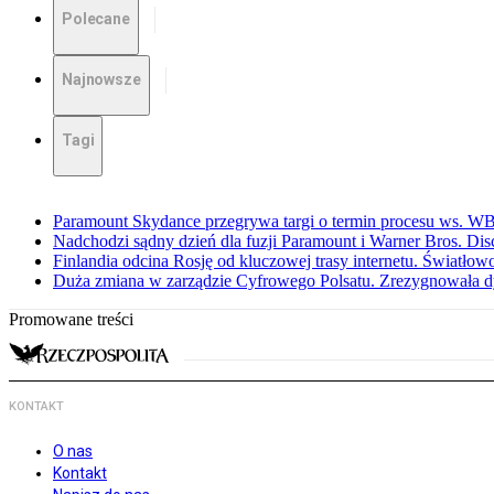
Polecane
Najnowsze
Tagi
Paramount Skydance przegrywa targi o termin procesu ws. W
Nadchodzi sądny dzień dla fuzji Paramount i Warner Bros. Dis
Finlandia odcina Rosję od kluczowej trasy internetu. Światło
Duża zmiana w zarządzie Cyfrowego Polsatu. Zrezygnowała d
Promowane treści
KONTAKT
O nas
Kontakt