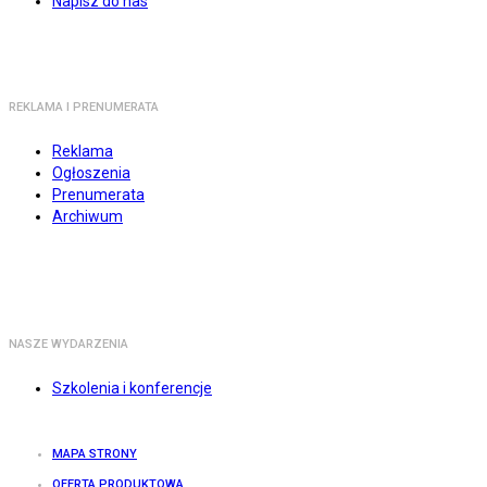
Napisz do nas
REKLAMA I PRENUMERATA
Reklama
Ogłoszenia
Prenumerata
Archiwum
NASZE WYDARZENIA
Szkolenia i konferencje
MAPA STRONY
OFERTA PRODUKTOWA