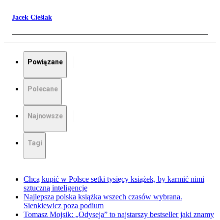
Jacek Cieślak
Powiązane
Polecane
Najnowsze
Tagi
Chcą kupić w Polsce setki tysięcy książek, by karmić nimi
sztuczną inteligencję
Najlepsza polska książka wszech czasów wybrana.
Sienkiewicz poza podium
Tomasz Mojsik: „Odyseja” to najstarszy bestseller jaki znamy