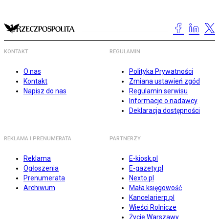
KONTAKT
REGULAMIN
O nas
Polityka Prywatności
Kontakt
Zmiana ustawień zgód
Napisz do nas
Regulamin serwisu
Informacje o nadawcy
Deklaracja dostępności
REKLAMA I PRENUMERATA
PARTNERZY
Reklama
E-kiosk.pl
Ogłoszenia
E-gazety.pl
Prenumerata
Nexto.pl
Archiwum
Mała księgowość
Kancelarierp.pl
Wieści Rolnicze
Życie Warszawy