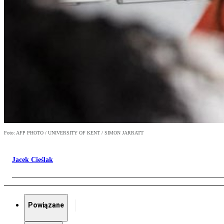
Foto: AFP PHOTO / UNIVERSITY OF KENT / SIMON JARRATT
Jacek Cieślak
Powiązane