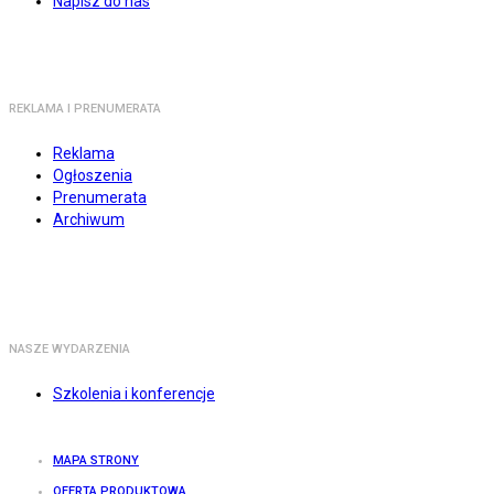
Napisz do nas
REKLAMA I PRENUMERATA
Reklama
Ogłoszenia
Prenumerata
Archiwum
NASZE WYDARZENIA
Szkolenia i konferencje
MAPA STRONY
OFERTA PRODUKTOWA