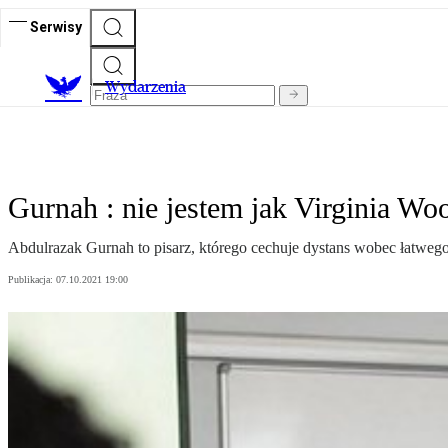
Serwisy
Wydarzenia
Gurnah : nie jestem jak Virginia Woo
Abdulrazak Gurnah to pisarz, którego cechuje dystans wobec łatweg
Publikacja:
07.10.2021 19:00