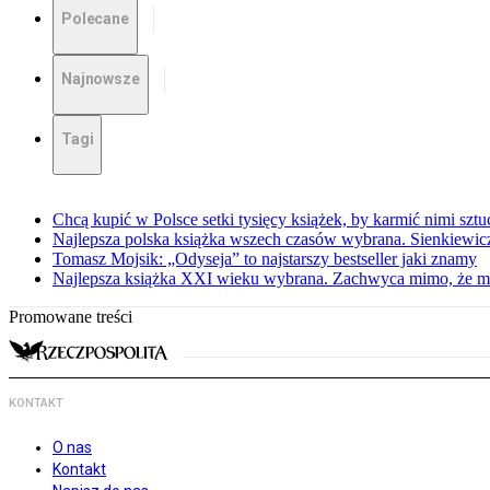
Polecane
Najnowsze
Tagi
Chcą kupić w Polsce setki tysięcy książek, by karmić nimi sztu
Najlepsza polska książka wszech czasów wybrana. Sienkiewi
Tomasz Mojsik: „Odyseja” to najstarszy bestseller jaki znamy
Najlepsza książka XXI wieku wybrana. Zachwyca mimo, że mi
Promowane treści
KONTAKT
O nas
Kontakt