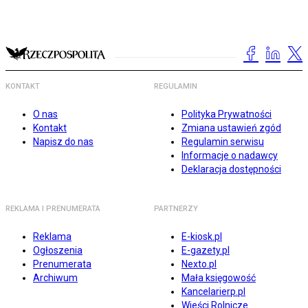
KONTAKT
REGULAMIN
O nas
Polityka Prywatności
Kontakt
Zmiana ustawień zgód
Napisz do nas
Regulamin serwisu
Informacje o nadawcy
Deklaracja dostępności
REKLAMA I PRENUMERATA
PARTNERZY
Reklama
E-kiosk.pl
Ogłoszenia
E-gazety.pl
Prenumerata
Nexto.pl
Archiwum
Mała księgowość
Kancelarierp.pl
Wieści Rolnicze