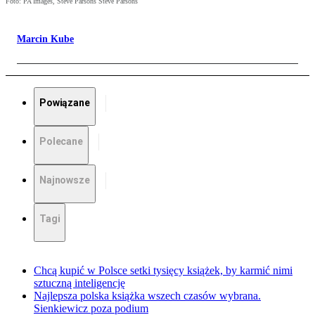
Foto: PA Images, Steve Parsons Steve Parsons
Marcin Kube
Powiązane
Polecane
Najnowsze
Tagi
Chcą kupić w Polsce setki tysięcy książek, by karmić nimi
sztuczną inteligencję
Najlepsza polska książka wszech czasów wybrana.
Sienkiewicz poza podium