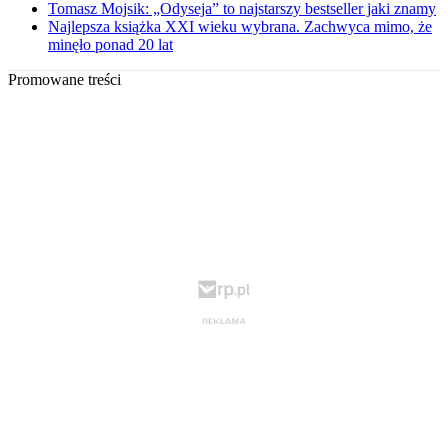
Tomasz Mojsik: „Odyseja” to najstarszy bestseller jaki znamy
Najlepsza książka XXI wieku wybrana. Zachwyca mimo, że
minęło ponad 20 lat
Promowane treści