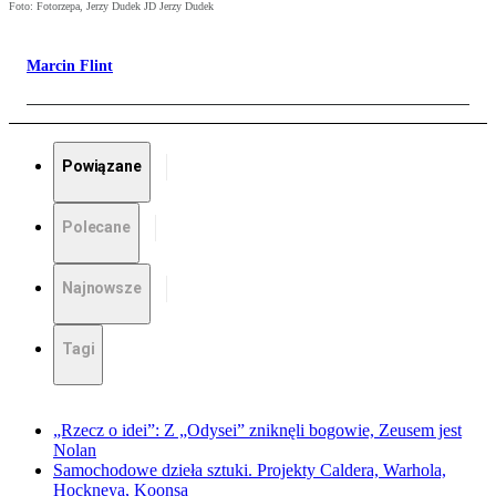
Foto: Fotorzepa, Jerzy Dudek JD Jerzy Dudek
Marcin Flint
Powiązane
Polecane
Najnowsze
Tagi
„Rzecz o idei”: Z „Odysei” zniknęli bogowie, Zeusem jest
Nolan
Samochodowe dzieła sztuki. Projekty Caldera, Warhola,
Hockneya, Koonsa