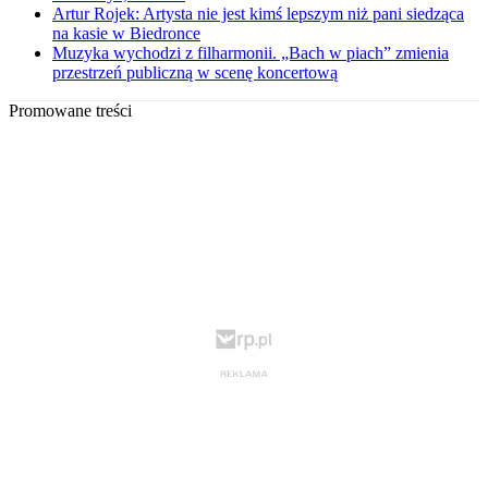
Artur Rojek: Artysta nie jest kimś lepszym niż pani siedząca
na kasie w Biedronce
Muzyka wychodzi z filharmonii. „Bach w piach” zmienia
przestrzeń publiczną w scenę koncertową
Promowane treści