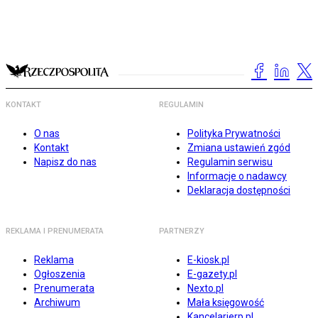
KONTAKT
REGULAMIN
O nas
Polityka Prywatności
Kontakt
Zmiana ustawień zgód
Napisz do nas
Regulamin serwisu
Informacje o nadawcy
Deklaracja dostępności
REKLAMA I PRENUMERATA
PARTNERZY
Reklama
E-kiosk.pl
Ogłoszenia
E-gazety.pl
Prenumerata
Nexto.pl
Archiwum
Mała księgowość
Kancelarierp.pl