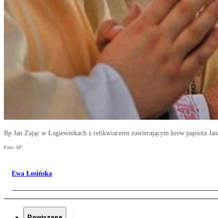
Bp Jan Zając w Łagiewnikach z relikwiarzem zawierającym krew papieża Jan
Foto: AP
Ewa Łosińska
Powiązane