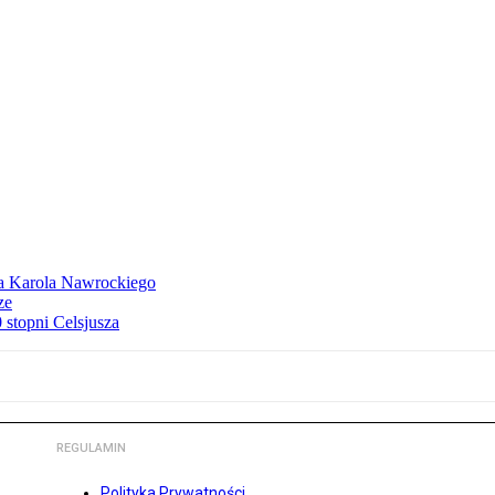
dla Karola Nawrockiego
ze
stopni Celsjusza
REGULAMIN
Polityka Prywatności