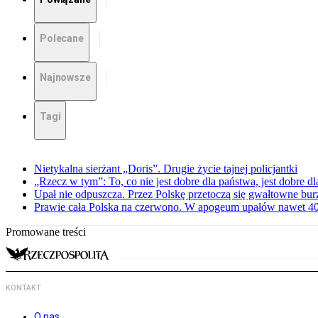
Polecane
Najnowsze
Tagi
Nietykalna sierżant „Doris”. Drugie życie tajnej policjantki
„Rzecz w tym”: To, co nie jest dobre dla państwa, jest dobre 
Upał nie odpuszcza. Przez Polskę przetoczą się gwałtowne bur
Prawie cała Polska na czerwono. W apogeum upałów nawet 40 
Promowane treści
KONTAKT
O nas