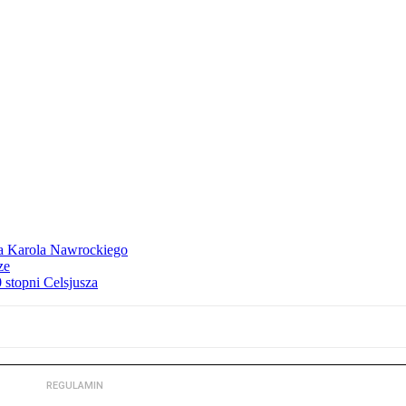
dla Karola Nawrockiego
ze
stopni Celsjusza
REGULAMIN