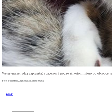
Weterynarze radzą zaprzestać spacerów i podawać kotom mięso po obróbce t
Foto: Fotorzepa, Agnieszka Kazimierczuk
amk