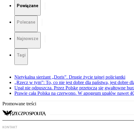
Powiązane
Polecane
Najnowsze
Tagi
Nietykalna sierżant „Doris”. Drugie życie tajnej policjantki
„Rzecz w tym”: To, co nie jest dobre dla państwa, jest dobre 
Upał nie odpuszcza. Przez Polskę przetoczą się gwałtowne bur
Prawie cała Polska na czerwono. W apogeum upałów nawet 40 
Promowane treści
KONTAKT