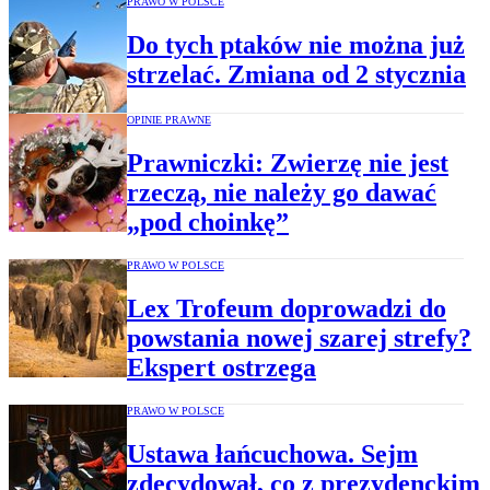
PRAWO W POLSCE
Do tych ptaków nie można już
strzelać. Zmiana od 2 stycznia
OPINIE PRAWNE
Prawniczki: Zwierzę nie jest
rzeczą, nie należy go dawać
„pod choinkę”
PRAWO W POLSCE
Lex Trofeum doprowadzi do
powstania nowej szarej strefy?
Ekspert ostrzega
PRAWO W POLSCE
Ustawa łańcuchowa. Sejm
zdecydował, co z prezydenckim