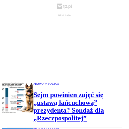
PRAWO W POLSCE
Sejm powinien zajęć się
„ustawą łańcuchową”
prezydenta? Sondaż dla
„Rzeczpospolitej”