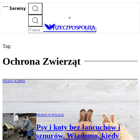
Serwisy
Tag:
Ochrona Zwierząt
PRAWO KARNE
Jest wyrok dla oprawcy królika Marcysia
PRAWO W POLSCE
Psy i koty bez łańcuchów i
sznurów. Wiadomo, kiedy