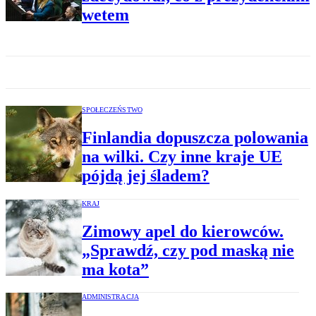
wetem
SPOŁECZEŃSTWO
Finlandia dopuszcza polowania
na wilki. Czy inne kraje UE
pójdą jej śladem?
KRAJ
Zimowy apel do kierowców.
„Sprawdź, czy pod maską nie
ma kota”
ADMINISTRACJA