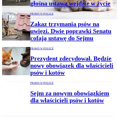
głośna ustawa wejdzie w życie
PRAWO W POLSCE
Zakaz trzymania psów na
uwięzi. Dwie poprawki Senatu
cofają ustawę do Sejmu
PRAWO W POLSCE
Prezydent zdecydował. Będzie
nowy obowiązek dla właścicieli
psów i kotów
PRAWO W POLSCE
Sejm za nowym obowiązkiem
dla właścicieli psów i kotów