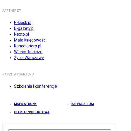
PARTNERZY
E-kiosk.pl
E-gazety.pl
Nexto.pl
Mała księgowość
Kancelarierp.pl
Wieści Rolnicze
Życie Warszawy
NASZE WYDARZENIA
Szkolenia i konferencje
MAPA STRONY
KALENDARIUM
OFERTA PRODUKTOWA