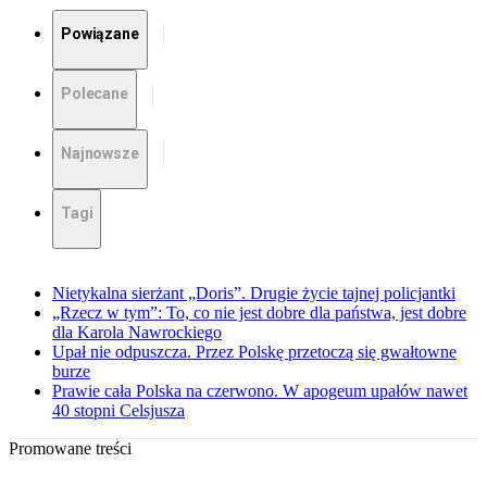
Powiązane
Polecane
Najnowsze
Tagi
Nietykalna sierżant „Doris”. Drugie życie tajnej policjantki
„Rzecz w tym”: To, co nie jest dobre dla państwa, jest dobre
dla Karola Nawrockiego
Upał nie odpuszcza. Przez Polskę przetoczą się gwałtowne
burze
Prawie cała Polska na czerwono. W apogeum upałów nawet
40 stopni Celsjusza
Promowane treści