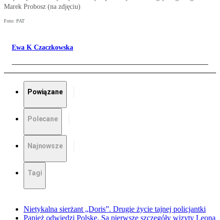
Marek Probosz (na zdjęciu)
Foto: PAT
Ewa K Czaczkowska
Powiązane
Polecane
Najnowsze
Tagi
Nietykalna sierżant „Doris”. Drugie życie tajnej policjantki
Papież odwiedzi Polskę. Są pierwsze szczegóły wizyty Leona