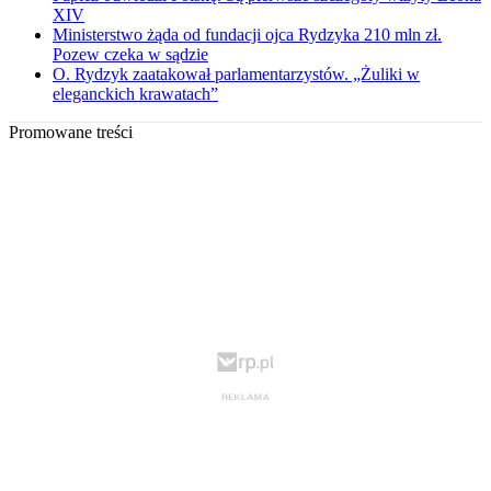
XIV
Ministerstwo żąda od fundacji ojca Rydzyka 210 mln zł.
Pozew czeka w sądzie
O. Rydzyk zaatakował parlamentarzystów. „Żuliki w
eleganckich krawatach”
Promowane treści