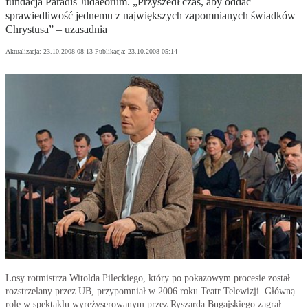
fundacja Paradis Judaeorum. „Przyszedł czas, aby oddać
sprawiedliwość jednemu z największych zapomnianych świadków
Chrystusa” – uzasadnia
Aktualizacja:
23.10.2008 08:13
Publikacja:
23.10.2008 05:14
Losy rotmistrza Witolda Pileckiego, który po pokazowym procesie został
rozstrzelany przez UB, przypomniał w 2006 roku Teatr Telewizji. Główną
rolę w spektaklu wyreżyserowanym przez Ryszarda Bugajskiego zagrał