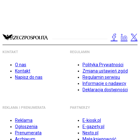
KONTAKT
REGULAMIN
O nas
Polityka Prywatności
Kontakt
Zmiana ustawień zgód
Napisz do nas
Regulamin serwisu
Informacje o nadawcy
Deklaracja dostępności
REKLAMA I PRENUMERATA
PARTNERZY
Reklama
E-kiosk.pl
Ogłoszenia
E-gazety.pl
Prenumerata
Nexto.pl
Archiwum
Mała księgowość