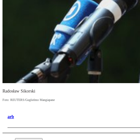
Radosław Sikorski
Foto: REUTERS/Guglielmo Mangiapane
arb