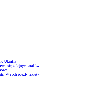
nic Ukrainy
iewa się kolejnych ataków
imową
ą. W ruch poszły rakiety