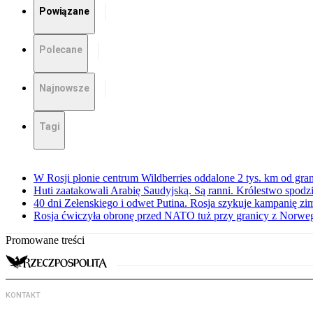
Powiązane
Polecane
Najnowsze
Tagi
W Rosji płonie centrum Wildberries oddalone 2 tys. km od gra
Huti zaatakowali Arabię Saudyjską. Są ranni. Królestwo spodz
40 dni Zełenskiego i odwet Putina. Rosja szykuje kampanię z
Rosja ćwiczyła obronę przed NATO tuż przy granicy z Norwegi
Promowane treści
KONTAKT