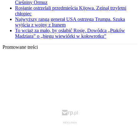
Cieśniny Ormuz
Rosjanie ostrzelali przedmieścia Kijowa. Zginął trzyletni
chłopiec
Najwyższy rangą generał USA ostrzega Trumpa. Szuka
wyjścia z wojny z Iranem
To wciąż za mało, by osłabić Rosję. Dowódca „Ptaków
Madziara” o „biegu wiewiórki w kołowrotku”
Promowane treści