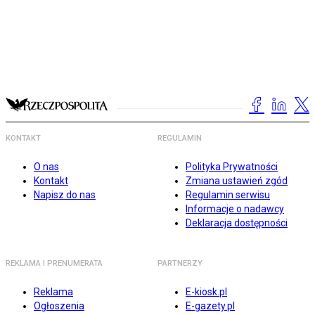
KONTAKT
REGULAMIN
O nas
Polityka Prywatności
Kontakt
Zmiana ustawień zgód
Napisz do nas
Regulamin serwisu
Informacje o nadawcy
Deklaracja dostępności
REKLAMA I PRENUMERATA
PARTNERZY
Reklama
E-kiosk.pl
Ogłoszenia
E-gazety.pl