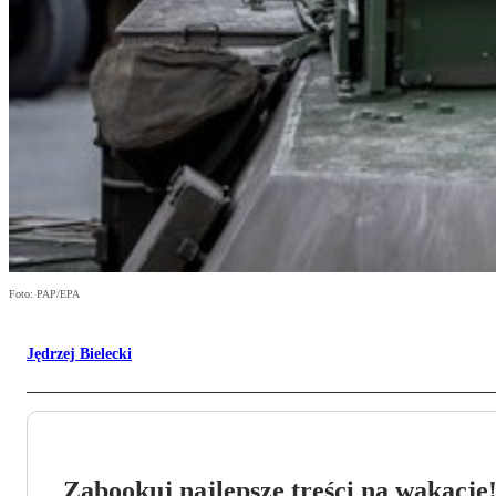
Foto: PAP/EPA
Jędrzej Bielecki
Zabookuj najlepsze treści na wakacje