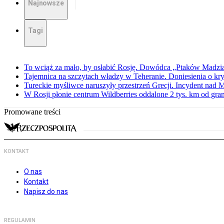
Najnowsze
Tagi
To wciąż za mało, by osłabić Rosję. Dowódca „Ptaków Madzia
Tajemnica na szczytach władzy w Teheranie. Doniesienia o k
Tureckie myśliwce naruszyły przestrzeń Grecji. Incydent nad
W Rosji płonie centrum Wildberries oddalone 2 tys. km od gra
Promowane treści
KONTAKT
O nas
Kontakt
Napisz do nas
REGULAMIN