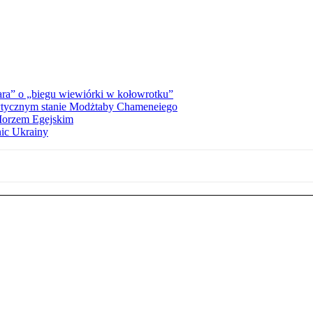
ra” o „biegu wiewiórki w kołowrotku”
rytycznym stanie Modżtaby Chameneiego
 Morzem Egejskim
nic Ukrainy