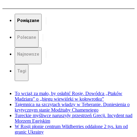
Powiązane
Polecane
Najnowsze
Tagi
To wciąż za mało, by osłabić Rosję. Dowódca „Ptaków
Madziara” o „biegu wiewiórki w kołowrotku”
Tajemnica na szczytach władzy w Teheranie. Doniesienia o
krytycznym stanie Modżtaby Chameneiego
Tureckie myśliwce naruszyły przestrzeń Grecji. Incydent nad
Morzem Egejskim
W Rosji płonie centrum Wildberries oddalone 2 tys. km od
granic Ukrainy