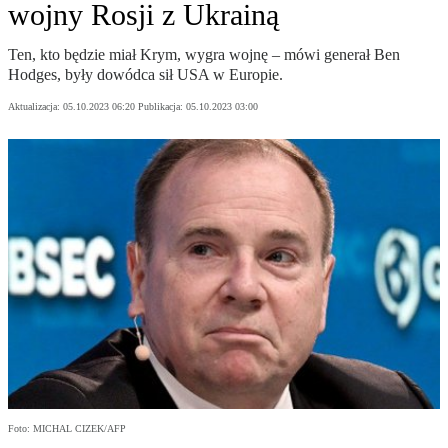
wojny Rosji z Ukrainą
Ten, kto będzie miał Krym, wygra wojnę – mówi generał Ben
Hodges, były dowódca sił USA w Europie.
Aktualizacja:
05.10.2023 06:20
Publikacja:
05.10.2023 03:00
Foto: MICHAL CIZEK/AFP