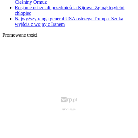
Cieśniny Ormuz
Rosjanie ostrzelali przedmieścia Kijowa. Zginął trzyletni
chłopiec
Najwyższy rangą generał USA ostrzega Trumpa. Szuka
wyjścia z wojny z Iranem
Promowane treści