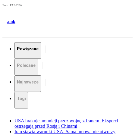
Foto: PAP/DPA
amk
Powiązane
Polecane
Najnowsze
Tagi
USA brakuje amunicji przez wojnę z Iranem. Eksperci
ostrzegają przed Rosją i Chinami
Iran stawia warunki USA. Sama umowa nie otworzy