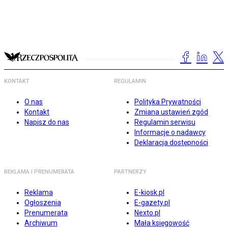
KONTAKT
REGULAMIN
O nas
Polityka Prywatności
Kontakt
Zmiana ustawień zgód
Napisz do nas
Regulamin serwisu
Informacje o nadawcy
Deklaracja dostępności
REKLAMA I PRENUMERATA
PARTNERZY
Reklama
E-kiosk.pl
Ogłoszenia
E-gazety.pl
Prenumerata
Nexto.pl
Archiwum
Mała księgowość