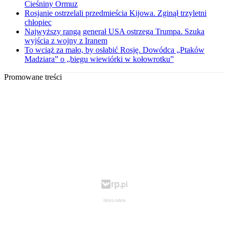
Cieśniny Ormuz
Rosjanie ostrzelali przedmieścia Kijowa. Zginął trzyletni
chłopiec
Najwyższy rangą generał USA ostrzega Trumpa. Szuka
wyjścia z wojny z Iranem
To wciąż za mało, by osłabić Rosję. Dowódca „Ptaków
Madziara” o „biegu wiewiórki w kołowrotku”
Promowane treści