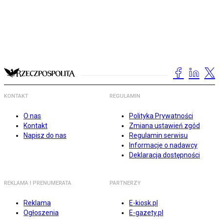
KONTAKT
REGULAMIN
O nas
Polityka Prywatności
Kontakt
Zmiana ustawień zgód
Napisz do nas
Regulamin serwisu
Informacje o nadawcy
Deklaracja dostępności
REKLAMA I PRENUMERATA
PARTNERZY
Reklama
E-kiosk.pl
Ogłoszenia
E-gazety.pl