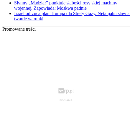
Słynny „Madziar” punktuje słabości rosyjskiej machiny
wojennej. Zapowiada: Moskwa padnie
Izrael odrzuca plan Trumpa dla Strefy Gazy. Netanjahu stawia
twarde warunki
Promowane treści