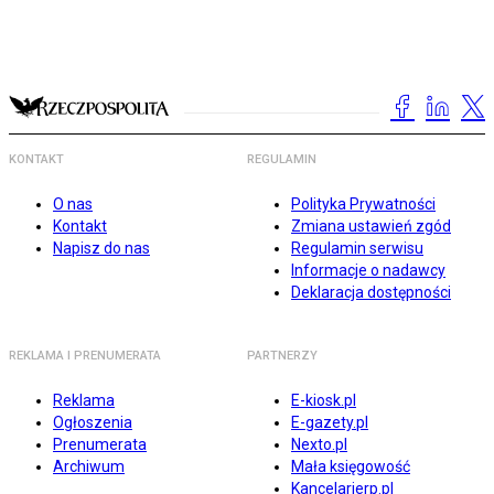
KONTAKT
REGULAMIN
O nas
Polityka Prywatności
Kontakt
Zmiana ustawień zgód
Napisz do nas
Regulamin serwisu
Informacje o nadawcy
Deklaracja dostępności
REKLAMA I PRENUMERATA
PARTNERZY
Reklama
E-kiosk.pl
Ogłoszenia
E-gazety.pl
Prenumerata
Nexto.pl
Archiwum
Mała księgowość
Kancelarierp.pl