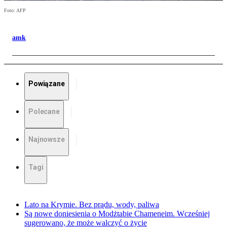
Foto: AFP
amk
Powiązane
Polecane
Najnowsze
Tagi
Lato na Krymie. Bez prądu, wody, paliwa
Są nowe doniesienia o Modżtabie Chameneim. Wcześniej
sugerowano, że może walczyć o życie