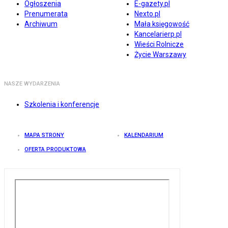
Ogłoszenia
E-gazety.pl
Prenumerata
Nexto.pl
Archiwum
Mała księgowość
Kancelarierp.pl
Wieści Rolnicze
Życie Warszawy
NASZE WYDARZENIA
Szkolenia i konferencje
MAPA STRONY
KALENDARIUM
OFERTA PRODUKTOWA