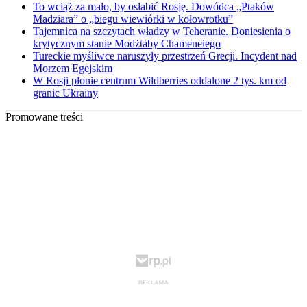
To wciąż za mało, by osłabić Rosję. Dowódca „Ptaków
Madziara” o „biegu wiewiórki w kołowrotku”
Tajemnica na szczytach władzy w Teheranie. Doniesienia o
krytycznym stanie Modżtaby Chameneiego
Tureckie myśliwce naruszyły przestrzeń Grecji. Incydent nad
Morzem Egejskim
W Rosji płonie centrum Wildberries oddalone 2 tys. km od
granic Ukrainy
Promowane treści