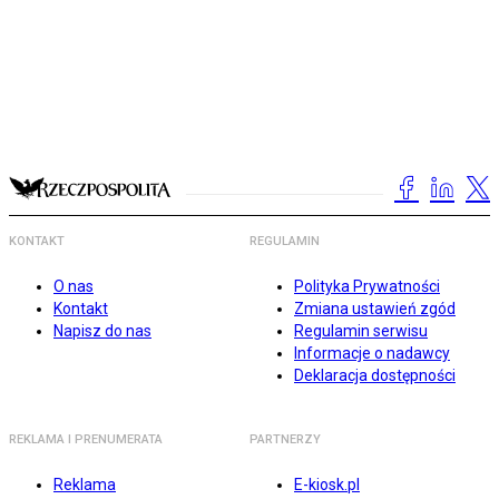
KONTAKT
REGULAMIN
O nas
Polityka Prywatności
Kontakt
Zmiana ustawień zgód
Napisz do nas
Regulamin serwisu
Informacje o nadawcy
Deklaracja dostępności
REKLAMA I PRENUMERATA
PARTNERZY
Reklama
E-kiosk.pl