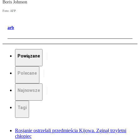
Boris Johnson
Foto: AFP
arb
Powiązane
Polecane
Najnowsze
Tagi
Rosjanie ostrzelali przedmieścia Kijowa. Zginął trzyletni
chłopiec