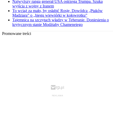
Najwyższy rangą generał USA ostrzega Trumpa. Szuka
wyjścia z wojny z Iranem
To wciąż za mało, by osłabić Rosję. Dowódca „Ptaków
Madziara” o „biegu wiewiórki w kołowrotku”
Tajemnica na szczytach władzy w Teheranie. Doniesienia o
krytycznym stanie Modżtaby Chameneiego
Promowane treści